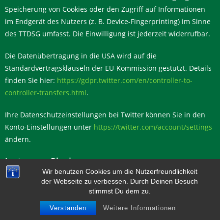
Speicherung von Cookies oder den Zugriff auf Informationen
im Endgerät des Nutzers (z. B. Device-Fingerprinting) im Sinne
des TTDSG umfasst. Die Einwilligung ist jederzeit widerrufbar.
Die Datenübertragung in die USA wird auf die
Standardvertragsklauseln der EU-Kommission gestützt. Details
finden Sie hier:
https://gdpr.twitter.com/en/controller-to-
controller-transfers.html
.
Ihre Datenschutzeinstellungen bei Twitter können Sie in den
Konto-Einstellungen unter
https://twitter.com/account/settings
ändern.
Instagram Plugin
Wir benutzen Cookies um die Nutzerfreundlichkeit
der Webseite zu verbessen. Durch Deinen Besuch
Auf dieser Website sind Funktionen des Dienstes Instagram
stimmst Du dem zu.
eingebunden. Diese Funktionen werden angeboten durch die
Meta Platforms Ireland Limited, 4 Grand Canal Square, Grand
Verstanden
Weitere Informationen